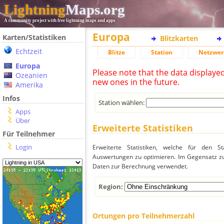
Lightning
Maps.org
A community project with free lightning maps and apps
Europa
Karten/Statistiken
Blitzkarten
Echtzeit
Blitze
Station
Netzwer
Europa
Please note that the data displaye
Ozeanien
new ones in the future.
Amerika
Infos
Station wählen:
Apps
Über
Erweiterte Statistiken
Für Teilnehmer
Login
Erweiterte Statistiken, welche für den St
Auswertungen zu optimieren. Im Gegensatz zu
Daten zur Berechnung verwendet.
Region:
Ortungen pro Teilnehmerzahl