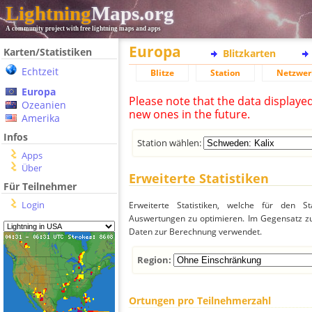
Lightning
Maps.org
A community project with free lightning maps and apps
Europa
Karten/Statistiken
Blitzkarten
Echtzeit
Blitze
Station
Netzwer
Europa
Please note that the data displaye
Ozeanien
new ones in the future.
Amerika
Infos
Station wählen:
Apps
Über
Erweiterte Statistiken
Für Teilnehmer
Login
Erweiterte Statistiken, welche für den St
Auswertungen zu optimieren. Im Gegensatz zu
Daten zur Berechnung verwendet.
Region:
Ortungen pro Teilnehmerzahl