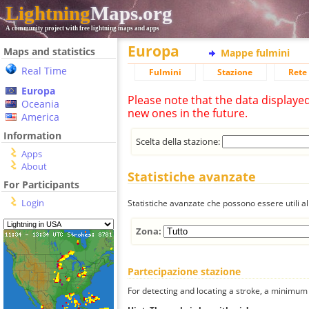
Lightning
Maps.org
A community project with free lightning maps and apps
Europa
Maps and statistics
Mappe fulmini
Real Time
Fulmini
Stazione
Rete 
Europa
Please note that the data displaye
Oceania
new ones in the future.
America
Information
Scelta della stazione:
Apps
About
Statistiche avanzate
For Participants
Login
Statistiche avanzate che possono essere utili all
Zona:
Partecipazione stazione
For detecting and locating a stroke, a minimum o