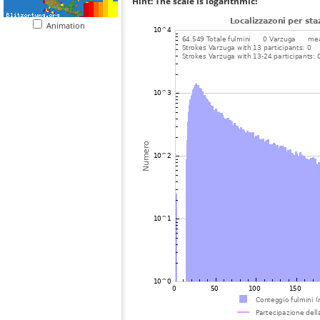
Hint: The scale is logarithmic!
Animation