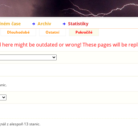
lném čase
Archiv
Statistiky
Dlouhodobé
Ostatní
Pokročilé
d here might be outdated or wrong! These pages will be repl
anic.
gnál z alespoň 13 stanic.