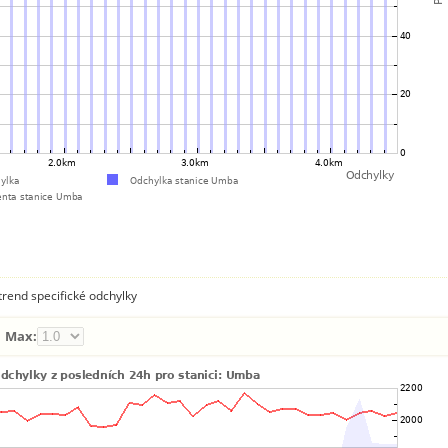
rend specifické odchylky
Max: