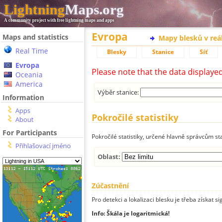
Lightning
Maps.org
A community project with free lightning maps and apps
Evropa
Maps and statistics
Mapy blesků v reá
Real Time
Blesky
Stanice
Síť
Evropa
Please note that the data displaye
Oceania
America
Výběr stanice:
Information
Apps
Pokročilé statistiky
About
For Participants
Pokročilé statistiky, určené hlavně správcům st
Přihlašovací jméno
Oblast:
Zúčastnění
Pro detekci a lokalizaci blesku je třeba získat si
Info: Škála je logaritmická!