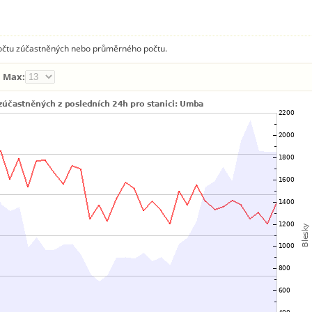
 počtu zúčastněných nebo průměrného počtu.
Max: