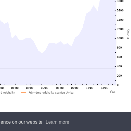
rience on our website.
Learn more
y
Blitzortung.org
and contributors • Blitzortung.org is a free community project •
Conta