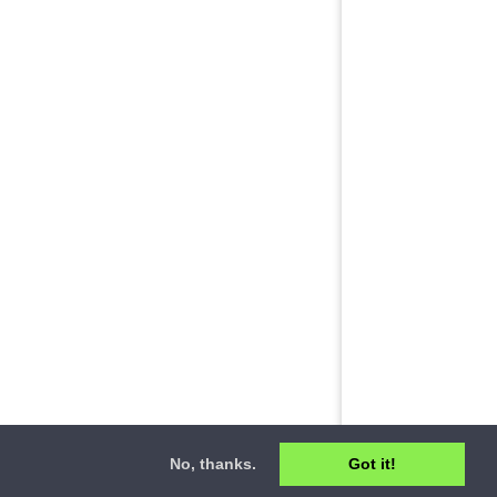
No, thanks.
Got it!
ct
•
Privacy Policy