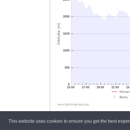
This website uses cookies to ensure you get the best expe
Czech
Lightning data b