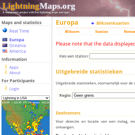
Lightning
Maps.org
A community project with free lightning maps and apps
Europa
Maps and statistics
Bliksemkaarten
Real Time
Bliksem
Station
Netwe
Europa
Please note that the data displaye
Oceania
America
Kies een station:
Information
Apps
Uitgebreide statistieken
About
For Participants
Uitgebreide statistieken, voornamelijk voor de s
Login
Regio:
Deelnemers
Voor detectie en locatie van een inslag, 
ontvangen.