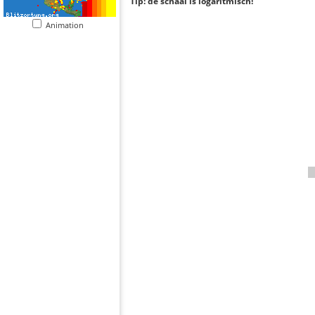
Tip: de schaal is logaritmisch!
Animation