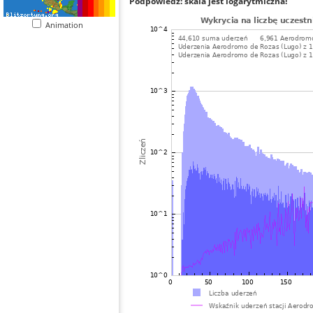
Podpowiedź: skala jest logarytmiczna!
Animation