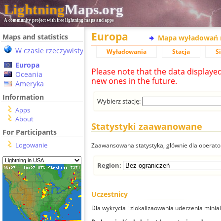
Lightning
Maps.org
A community project with free lightning maps and apps
Europa
Maps and statistics
Mapa wyładowań 
W czasie rzeczywistym
Wyładowania
Stacja
S
Europa
Please note that the data displaye
Oceania
new ones in the future.
Ameryka
Information
Wybierz stację:
Apps
About
Statystyki zaawanowane
For Participants
Logowanie
Zaawansowana statystyka, głównie dla operator
Region:
Uczestnicy
Dla wykrycia i zlokalizaowania uderzenia minial