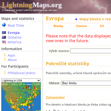
Lightning
Maps.org
A community project with free lightning maps and apps
Evropa
Maps and statistics
Mapy blesků v reá
Real Time
Blesky
Stanice
Síť
Evropa
Please note that the data displaye
Oceania
new ones in the future.
America
Information
Výběr stanice:
Apps
About
Pokročilé statistiky
For Participants
Přihlašovací jméno
Pokročilé statistiky, určené hlavně správcům st
Oblast:
Zúčastnění
Pro detekci a lokalizaci blesku je třeba získat si