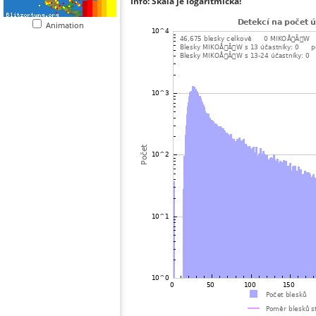
Info: Škála je logaritmická!
Animation