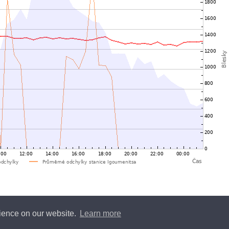
rience on our website.
Learn more
y
Blitzortung.org
and contributors • Blitzortung.org is a free community project •
Conta