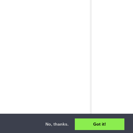
No, thanks.
Got it!
ct
•
Privacy Policy