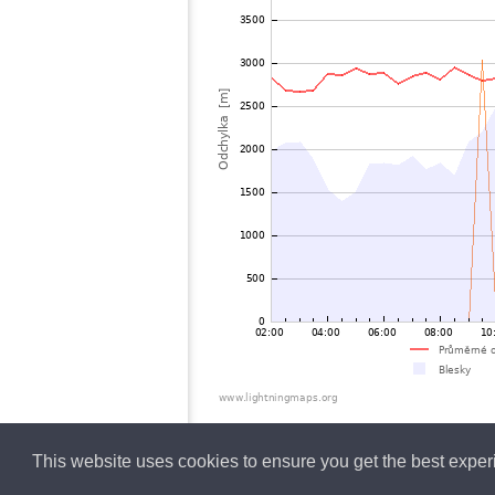
This website uses cookies to ensure you get the best expe
Czech
Lightning data b