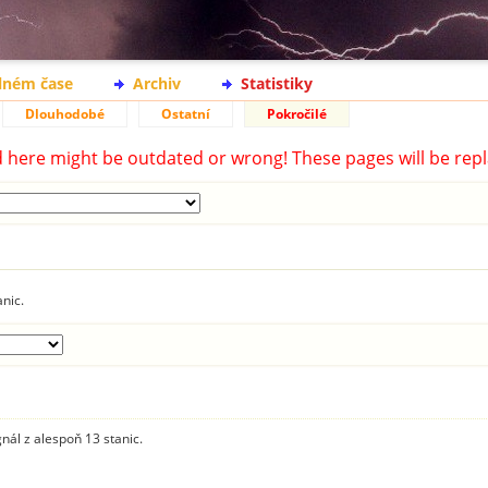
lném čase
Archiv
Statistiky
Dlouhodobé
Ostatní
Pokročilé
d here might be outdated or wrong! These pages will be repl
anic.
gnál z alespoň 13 stanic.