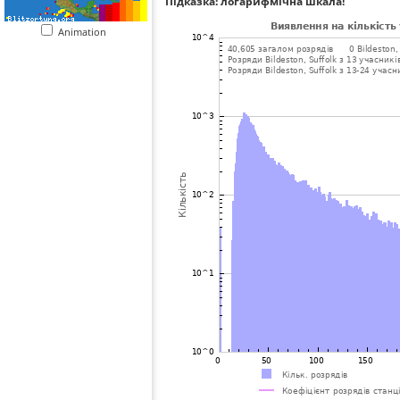
Підказка: логарифмічна шкала!
Animation