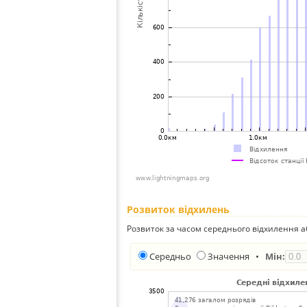
Розвиток відхилень
Розвиток за часом середнього відхилення а
Середньо
Значення
•
Мін: