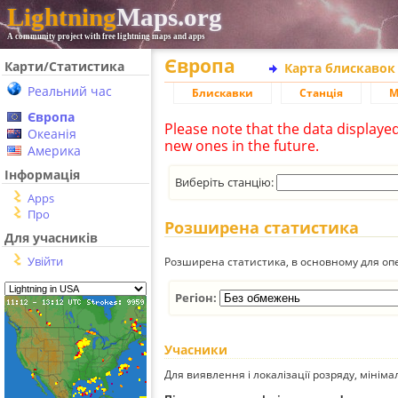
Lightning
Maps.org
A community project with free lightning maps and apps
Європа
Карти/Статистика
Карта блискавок
Реальний час
Блискавки
Станція
М
Європа
Please note that the data displaye
Океанія
new ones in the future.
Америка
Інформація
Виберіть станцію:
Apps
Про
Розширена статистика
Для учасників
Увійти
Розширена статистика, в основному для опе
Регіон:
Учасники
Для виявлення і локалізації розряду, мінім