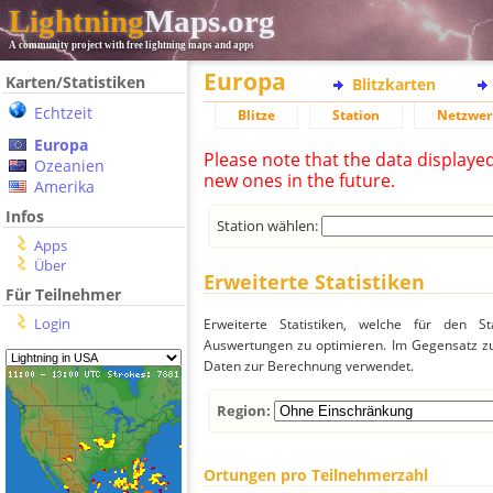
Lightning
Maps.org
A community project with free lightning maps and apps
Europa
Karten/Statistiken
Blitzkarten
Echtzeit
Blitze
Station
Netzwer
Europa
Please note that the data displaye
Ozeanien
new ones in the future.
Amerika
Infos
Station wählen:
Apps
Über
Erweiterte Statistiken
Für Teilnehmer
Login
Erweiterte Statistiken, welche für den St
Auswertungen zu optimieren. Im Gegensatz zu
Daten zur Berechnung verwendet.
Region:
Ortungen pro Teilnehmerzahl