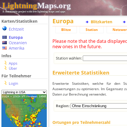
Lightning
Maps.org
A community project with free lightning maps and apps
Europa
Karten/Statistiken
Blitzkarten
Echtzeit
Blitze
Station
Netzwer
Europa
Please note that the data displaye
Ozeanien
new ones in the future.
Amerika
Infos
Station wählen:
Apps
Über
Erweiterte Statistiken
Für Teilnehmer
Login
Erweiterte Statistiken, welche für den St
Auswertungen zu optimieren. Im Gegensatz zu
Daten zur Berechnung verwendet.
Region:
Ortungen pro Teilnehmerzahl