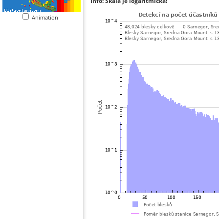
Info: Škála je logaritmická!
Animation