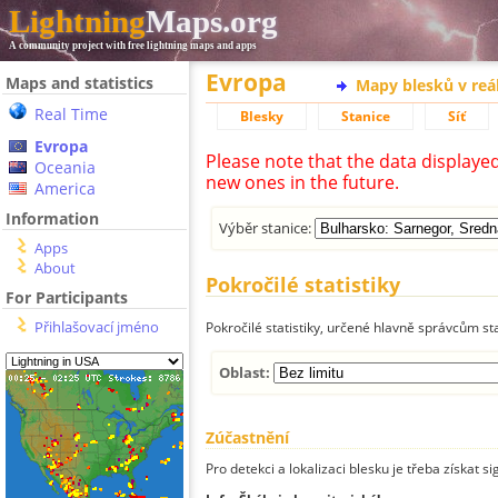
Lightning
Maps.org
A community project with free lightning maps and apps
Evropa
Maps and statistics
Mapy blesků v reá
Real Time
Blesky
Stanice
Síť
Evropa
Please note that the data displaye
Oceania
new ones in the future.
America
Information
Výběr stanice:
Apps
About
Pokročilé statistiky
For Participants
Přihlašovací jméno
Pokročilé statistiky, určené hlavně správcům st
Oblast:
Zúčastnění
Pro detekci a lokalizaci blesku je třeba získat si