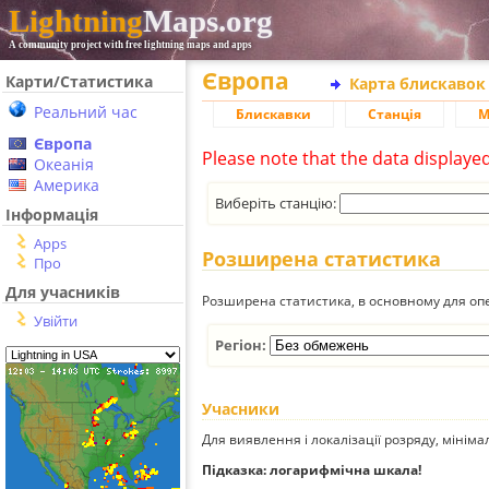
Lightning
Maps.org
A community project with free lightning maps and apps
Європа
Карти/Статистика
Карта блискавок
Реальний час
Блискавки
Станція
М
Європа
Please note that the data displaye
Океанія
Америка
Виберіть станцію:
Інформація
Apps
Розширена статистика
Про
Для учасників
Розширена статистика, в основному для опе
Увійти
Регіон:
Учасники
Для виявлення і локалізації розряду, мінім
Підказка: логарифмічна шкала!