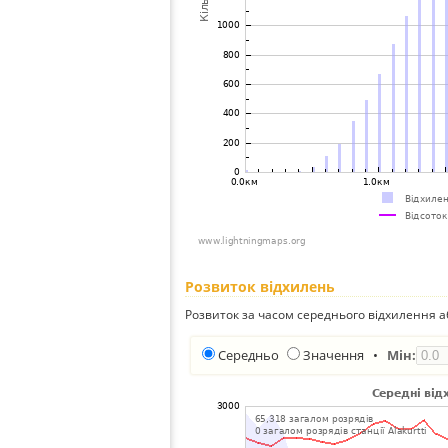
Розвиток відхилень
Розвиток за часом середнього відхилення а
Середньо
Значення
•
Мін: