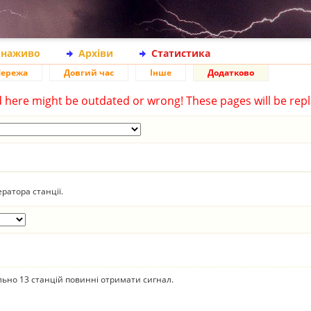
 наживо
Архіви
Статистика
ережа
Довгий час
Інше
Додатково
d here might be outdated or wrong! These pages will be repl
ратора станції.
ально 13 станцій повинні отримати сигнал.