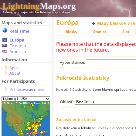
Lightning
Maps.org
A community project with free lightning maps and apps
Európa
Maps and statistics
Mapy bleskov v r
Real Time
Blesky
Stanica
Sieť
Európa
Please note that the data displaye
Oceania
new ones in the future.
America
Information
Výber stanice:
Apps
About
Pokročilé štatistiky
For Participants
Prihlasovacie meno
Pokročilé štatistiky, určené hlavne správcom st
Oblasť:
Zúčastněné stanice
Pre detekciu a lokalizáciu blesku je potrebné zí