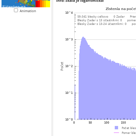
Info: Škála je logaritmická!
Animation