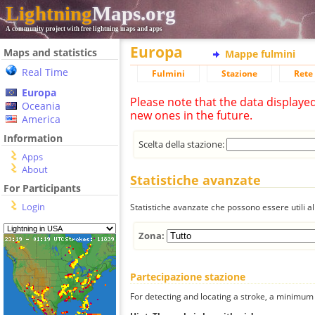
Lightning
Maps.org
A community project with free lightning maps and apps
Europa
Maps and statistics
Mappe fulmini
Real Time
Fulmini
Stazione
Rete 
Europa
Please note that the data displaye
Oceania
new ones in the future.
America
Information
Scelta della stazione:
Apps
About
Statistiche avanzate
For Participants
Login
Statistiche avanzate che possono essere utili all
Zona:
Partecipazione stazione
For detecting and locating a stroke, a minimum o