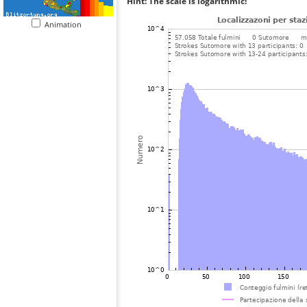
Hint: The scale is logarithmic!
Animation