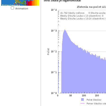
Info: Škála je logaritmická!
Animation