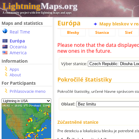
Lightning
Maps.org
A community project with free lightning maps and apps
Európa
Maps and statistics
Mapy bleskov v r
Real Time
Blesky
Stanica
Sieť
Európa
Please note that the data displaye
Oceania
new ones in the future.
America
Information
Výber stanice:
Apps
About
Pokročilé štatistiky
For Participants
Prihlasovacie meno
Pokročilé štatistiky, určené hlavne správcom st
Oblasť:
Zúčastněné stanice
Pre detekciu a lokalizáciu blesku je potrebné zí