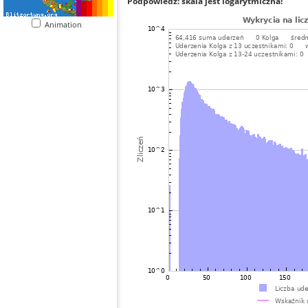
Podpowiedź: skala jest logarytmiczna!
Animation