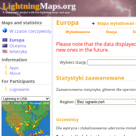
Lightning
Maps.org
A community project with free lightning maps and apps
Europa
Maps and statistics
Mapa wyładowań 
W czasie rzeczywistym
Wyładowania
Stacja
S
Europa
Please note that the data displaye
Oceania
new ones in the future.
Ameryka
Information
Wybierz stację:
Apps
About
Statystyki zaawanowane
For Participants
Logowanie
Zaawansowana statystyka, głównie dla operator
Region:
Uczestnicy
Dla wykrycia i zlokalizaowania uderzenia minial