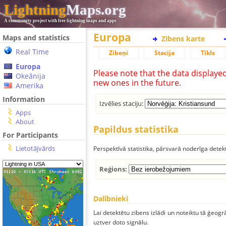
Lightning
Maps.org
A community project with free lightning maps and apps
Europa
Maps and statistics
Zibens karte
Real Time
Zibeņi
Stacija
Tīkls
Europa
Please note that the data displaye
Okeānija
new ones in the future.
Amerika
Information
Izvēlies staciju:
Apps
About
Papildus statistika
For Participants
Lietotājvārds
Perspektīvā statistika, pārsvarā noderīga detek
Reģions:
Dalībnieki
Lai detektētu zibens izlādi un noteiktu tā ģeogr
uztver doto signālu.