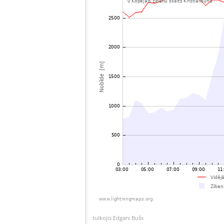
tulkojis Edgars Bušs