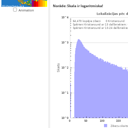
Norāde: Skala ir logaritmiska!
Animation