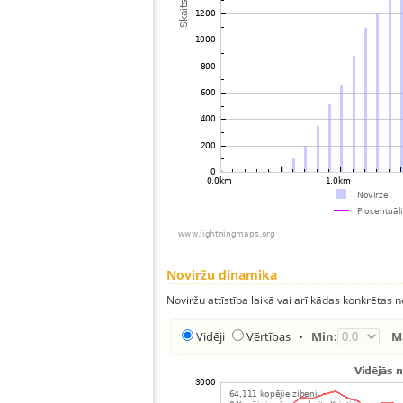
Noviržu dinamika
Noviržu attīstība laikā vai arī kādas konkrētas no
Vidēji
Vērtības
•
Min:
M