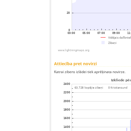
Attiecība pret novirzi
Katrai zibens izlādei tiek aprēķinata novirze.