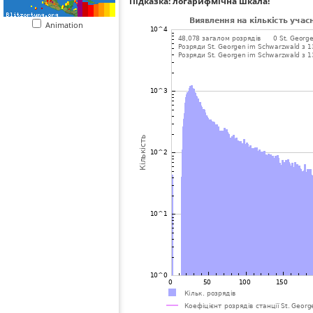
Підказка: логарифмічна шкала!
Animation