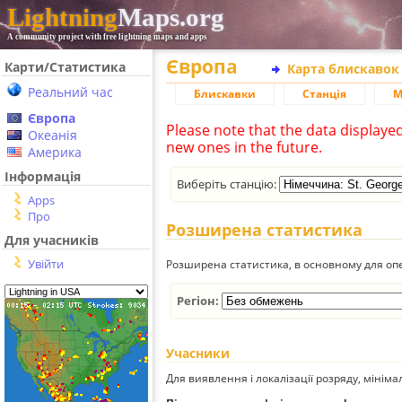
Lightning
Maps.org
A community project with free lightning maps and apps
Європа
Карти/Статистика
Карта блискавок
Реальний час
Блискавки
Станція
М
Європа
Please note that the data displaye
Океанія
new ones in the future.
Америка
Інформація
Виберіть станцію:
Apps
Про
Розширена статистика
Для учасників
Увійти
Розширена статистика, в основному для опе
Регіон:
Учасники
Для виявлення і локалізації розряду, мінім