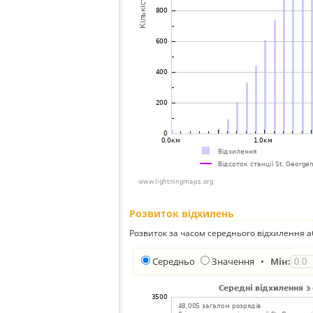
Розвиток відхилень
Розвиток за часом середнього відхилення а
Середньо
Значення
•
Мін: