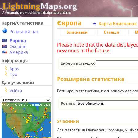
Lightning
Maps.org
A community project with free lightning maps and apps
Європа
Карти/Статистика
Карта блискавок
Реальний час
Блискавки
Станція
М
Європа
Please note that the data displaye
Океанія
new ones in the future.
Америка
Інформація
Виберіть станцію:
Apps
Про
Розширена статистика
Для учасників
Увійти
Розширена статистика, в основному для опе
Регіон:
Учасники
Для виявлення і локалізації розряду, мінім