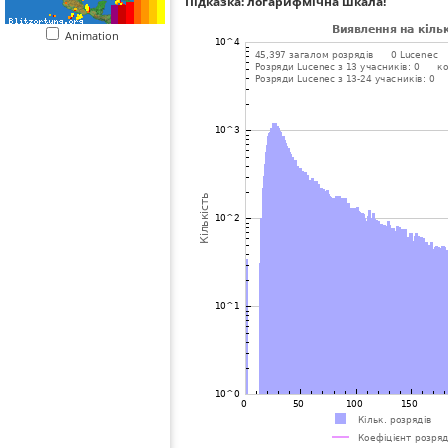
Підказка: логарифмічна шкала!
Animation