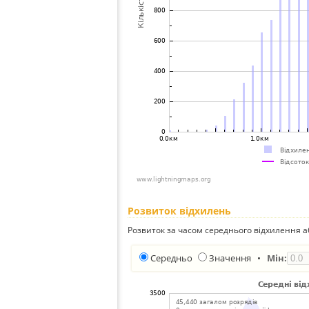
Розвиток відхилень
Розвиток за часом середнього відхилення а
Середньо
Значення
•
Мін: