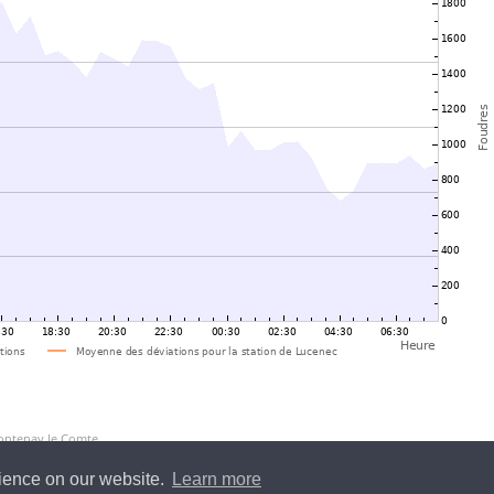
Fontenay le Comte
rience on our website.
Learn more