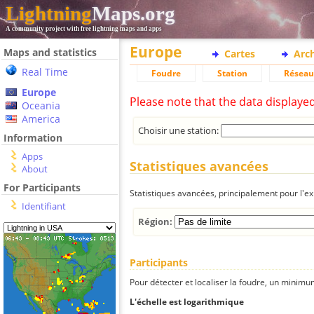
Lightning
Maps.org
A community project with free lightning maps and apps
Europe
Maps and statistics
Cartes
Arc
Real Time
Foudre
Station
Réseau
Europe
Please note that the data displaye
Oceania
America
Choisir une station:
Information
Apps
Statistiques avancées
About
For Participants
Statistiques avancées, principalement pour l'exp
Identifiant
Région:
Participants
Pour détecter et localiser la foudre, un minimum
L'échelle est logarithmique