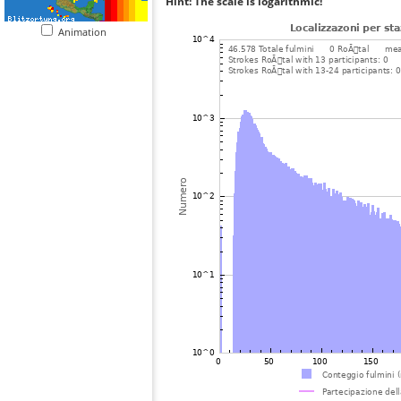
Hint: The scale is logarithmic!
Animation