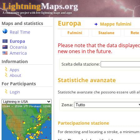
Lightning
Maps.org
A community project with free lightning maps and apps
Europa
Maps and statistics
Mappe fulmini
Real Time
Fulmini
Stazione
Rete 
Europa
Please note that the data displaye
Oceania
new ones in the future.
America
Information
Scelta della stazione:
Apps
About
Statistiche avanzate
For Participants
Login
Statistiche avanzate che possono essere utili all
Zona:
Partecipazione stazione
For detecting and locating a stroke, a minimum o