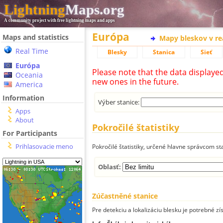
Lightning
Maps.org
A community project with free lightning maps and apps
Európa
Maps and statistics
Mapy bleskov v r
Real Time
Blesky
Stanica
Sieť
Európa
Please note that the data displaye
Oceania
new ones in the future.
America
Information
Výber stanice:
Apps
About
Pokročilé štatistiky
For Participants
Prihlasovacie meno
Pokročilé štatistiky, určené hlavne správcom st
Oblasť:
Zúčastněné stanice
Pre detekciu a lokalizáciu blesku je potrebné zí