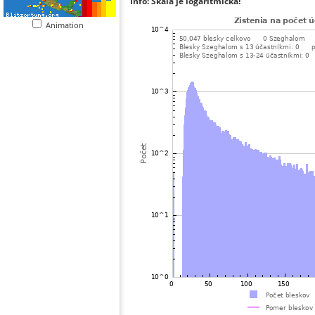
Info: Škála je logaritmická!
Animation