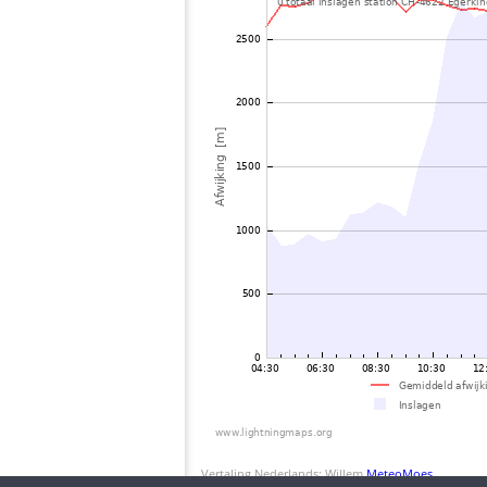
Vertaling Nederlands: Willem
MeteoMoes