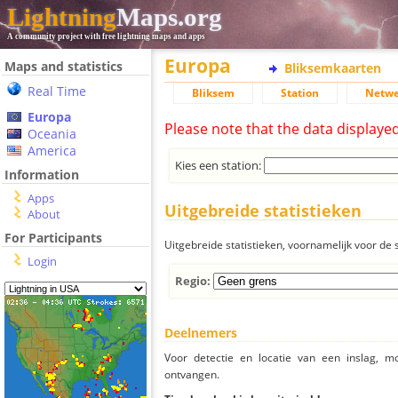
Lightning
Maps.org
A community project with free lightning maps and apps
Europa
Maps and statistics
Bliksemkaarten
Real Time
Bliksem
Station
Netwe
Europa
Please note that the data displaye
Oceania
America
Kies een station:
Information
Apps
Uitgebreide statistieken
About
For Participants
Uitgebreide statistieken, voornamelijk voor de s
Login
Regio:
Deelnemers
Voor detectie en locatie van een inslag, 
ontvangen.