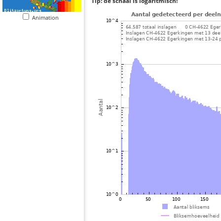
Tip: de schaal is logaritmisch!
Animation