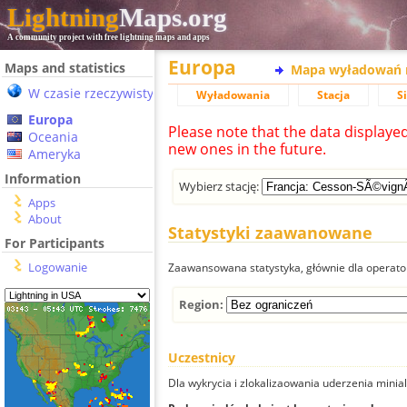
Lightning
Maps.org
A community project with free lightning maps and apps
Europa
Maps and statistics
Mapa wyładowań 
W czasie rzeczywistym
Wyładowania
Stacja
S
Europa
Please note that the data displaye
Oceania
new ones in the future.
Ameryka
Information
Wybierz stację:
Apps
About
Statystyki zaawanowane
For Participants
Logowanie
Zaawansowana statystyka, głównie dla operator
Region:
Uczestnicy
Dla wykrycia i zlokalizaowania uderzenia minial