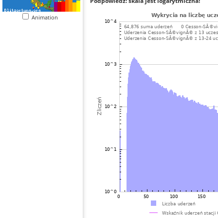
Podpowiedź: skala jest logarytmiczna!
Animation