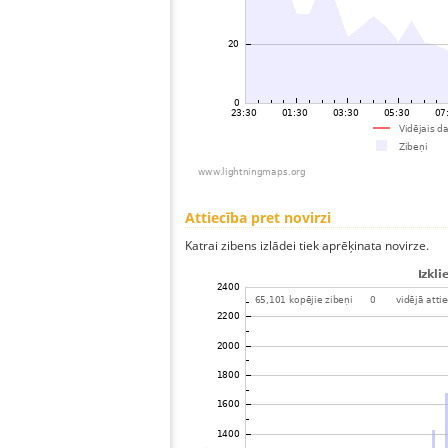
Attiecība pret novirzi
Katrai zibens izlādei tiek aprēķinata novirze.