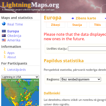
Lightning
Maps.org
A community project with free lightning maps and apps
Europa
Maps and statistics
Zibens karte
Real Time
Zibeņi
Stacija
Tīkls
Europa
Please note that the data displaye
Okeānija
new ones in the future.
Amerika
Information
Izvēlies staciju:
Apps
About
Papildus statistika
For Participants
Lietotājvārds
Perspektīvā statistika, pārsvarā noderīga detek
Reģions:
Dalībnieki
Lai detektētu zibens izlādi un noteiktu tā ģeogr
uztver doto signālu.