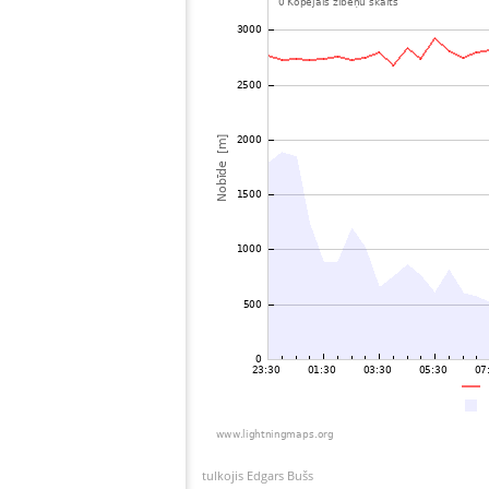
tulkojis Edgars Bušs