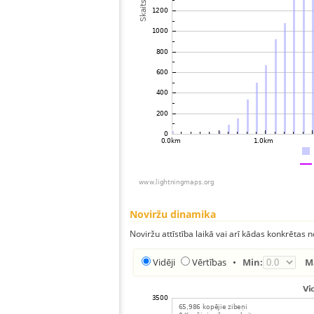
Noviržu dinamika
Noviržu attīstība laikā vai arī kādas konkrētas no
Vidēji
Vērtības
•
Min:
M