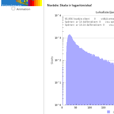
Norāde: Skala ir logaritmiska!
Animation