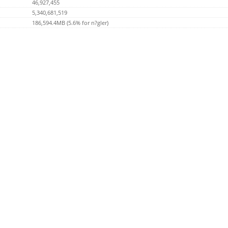
46,927,455
5,340,681,519
186,594.4MB (5.6% for n?gler)