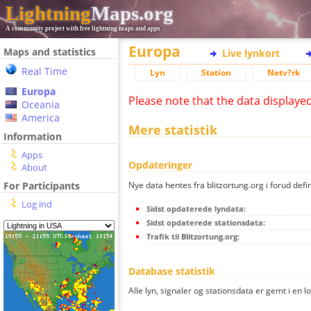
Lightning
Maps.org
A community project with free lightning maps and apps
Europa
Maps and statistics
Live lynkort
Real Time
Lyn
Station
Netv?rk
Europa
Please note that the data displaye
Oceania
America
Mere statistik
Information
Apps
Opdateringer
About
Nye data hentes fra blitzortung.org i forud defi
For Participants
Log ind
Sidst opdaterede lyndata:
Sidst opdaterede stationsdata:
Trafik til Blitzortung.org:
Database statistik
Alle lyn, signaler og stationsdata er gemt i en