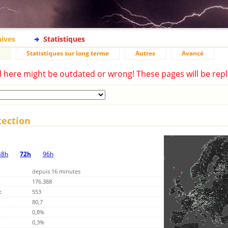
hives
Statistiques
Statistiques sur long terme
Autres
Avancé
d here might be outdated or wrong! These pages will be repl
tection
48h
72h
96h
depuis 16 minutes
176.388
:
553
80,7
0,8%
0,3%