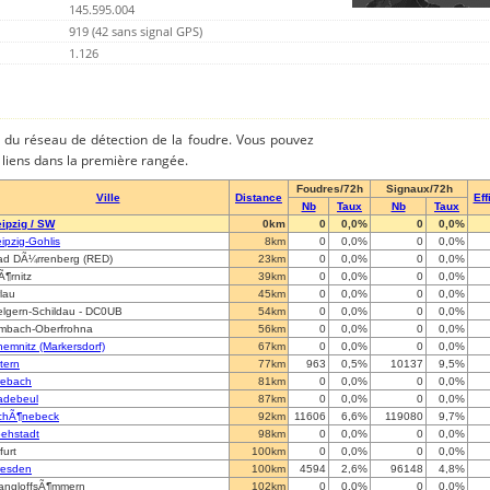
145.595.004
919 (42 sans signal GPS)
1.126
es du réseau de détection de la foudre. Vous pouvez
es liens dans la première rangée.
Foudres/72h
Signaux/72h
Ville
Distance
Eff
Nb
Taux
Nb
Taux
ipzig / SW
0km
0
0,0%
0
0,0%
ipzig-Gohlis
8km
0
0,0%
0
0,0%
ad DÃ¼rrenberg (RED)
23km
0
0,0%
0
0,0%
¶rnitz
39km
0
0,0%
0
0,0%
lau
45km
0
0,0%
0
0,0%
elgern-Schildau - DC0UB
54km
0
0,0%
0
0,0%
imbach-Oberfrohna
56km
0
0,0%
0
0,0%
emnitz (Markersdorf)
67km
0
0,0%
0
0,0%
tern
77km
963
0,5%
10137
9,5%
rebach
81km
0
0,0%
0
0,0%
adebeul
87km
0
0,0%
0
0,0%
chÃ¶nebeck
92km
11606
6,6%
119080
9,7%
oehstadt
98km
0
0,0%
0
0,0%
furt
100km
0
0,0%
0
0,0%
resden
100km
4594
2,6%
96148
4,8%
angloffsÃ¶mmern
102km
0
0,0%
0
0,0%