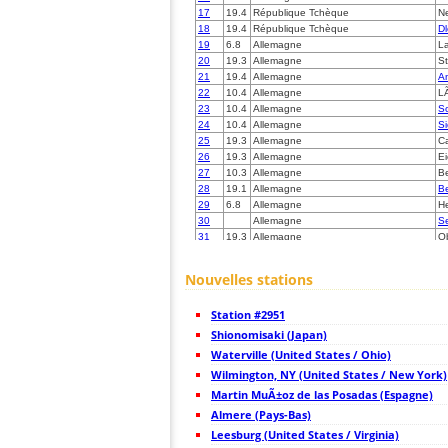
17
19.4
République Tchèque
N
18
19.4
République Tchèque
D
19
6.8
Allemagne
L
20
19.3
Allemagne
S
21
19.4
Allemagne
A
22
10.4
Allemagne
L
23
10.4
Allemagne
S
24
10.4
Allemagne
Si
25
19.3
Allemagne
Ca
26
19.3
Allemagne
E
27
10.3
Allemagne
Be
28
19.1
Allemagne
Be
29
6.8
Allemagne
H
30
Allemagne
Se
31
19.3
Allemagne
O
32
19.4
Allemagne
Fl
33
19.3
Allemagne
K
Nouvelles stations
34
10.3
Allemagne
K
35
10.4
Allemagne
B
Station #2951
36
19.3
Allemagne
Ol
37
Shionomisaki (Japan)
19.3
Allemagne
S
38
10.3
Allemagne
S
Waterville (United States / Ohio)
39
19.3
Allemagne
Wi
Wilmington, NY (United States / New York)
40
19.3
République Tchèque
F
Martin MuÃ±oz de las Posadas (Espagne)
41
10.3
Allemagne
M
42
Almere (Pays-Bas)
10.4
République Tchèque
Pr
43
19.5
Allemagne
Ka
Leesburg (United States / Virginia)
44
19.4
République Tchèque
P