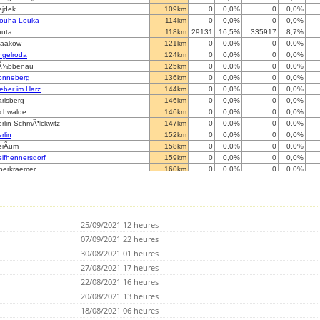
ejdek
109km
0
0,0%
0
0,0%
louha Louka
114km
0
0,0%
0
0,0%
auta
118km
29131
16,5%
335917
8,7%
taakow
121km
0
0,0%
0
0,0%
ngelroda
124km
0
0,0%
0
0,0%
Ã¼bbenau
125km
0
0,0%
0
0,0%
onneberg
136km
0
0,0%
0
0,0%
eber im Harz
144km
0
0,0%
0
0,0%
rlsberg
146km
0
0,0%
0
0,0%
ichwalde
146km
0
0,0%
0
0,0%
rlin SchmÃ¶ckwitz
147km
0
0,0%
0
0,0%
rlin
152km
0
0,0%
0
0,0%
eiÃum
158km
0
0,0%
0
0,0%
ifhennersdorf
159km
0
0,0%
0
0,0%
berkraemer
160km
0
0,0%
0
0,0%
echtorf
166km
0
0,0%
0
0,0%
astl (bei Kemnath) SYS BLUE
167km
0
0,0%
0
0,0%
astl (bei Kemnath) SYS RED
167km
0
0,0%
0
0,0%
raunschweig-Querum
168km
0
0,0%
0
0,0%
25/09/2021 12 heures
bersdorf/Zittau JO70ju
171km
0
0,0%
0
0,0%
trausberg
07/09/2021 22 heures
174km
0
0,0%
0
0,0%
trausberg
174km
0
0,0%
0
0,0%
30/08/2021 01 heures
esengiech/ScheÃlitz
179km
0
0,0%
0
0,0%
27/08/2021 17 heures
rÃ½dlant
191km
0
0,0%
0
0,0%
22/08/2021 16 heures
Ã¼nnerstadt, DW4939
196km
0
0,0%
0
0,0%
aha 4 - HodkoviÄky
20/08/2021 13 heures
201km
0
0,0%
0
0,0%
ssel Blue
204km
0
0,0%
0
0,0%
18/08/2021 06 heures
raha - Tocna, JN79FX
205km
0
0,0%
0
0,0%