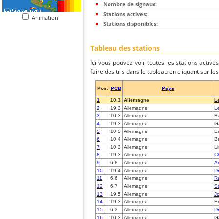
Nombre de signaux:
Stations actives:
Animation
Stations disponibles:
Tableau des stations
Ici vous pouvez voir toutes les stations activ
faire des tris dans le tableau en cliquant sur l
Pos.
PCB
Pays
1
10.3
Allemagne
Le
2
19.3
Allemagne
Le
3
10.3
Allemagne
B
4
19.3
Allemagne
GÃ
5
10.3
Allemagne
Er
6
10.4
Allemagne
B
7
10.3
Allemagne
L
8
19.3
Allemagne
Ch
9
6.8
Allemagne
Ar
10
19.4
Allemagne
D
11
6.6
Allemagne
R
12
6.7
Allemagne
S
13
19.5
Allemagne
J
14
19.3
Allemagne
Er
15
6.3
Allemagne
D
16
10.3
Allemagne
G