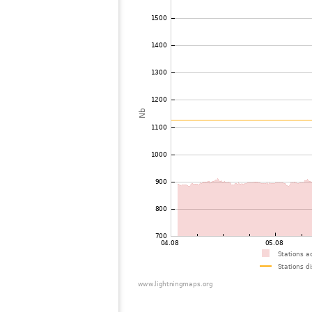
73
19.3
Allemagne
W
74
19.4
Allemagne
Su
75
19.3
Allemagne
T
76
19.4
Allemagne
G
77
19.4
Allemagne
N
78
19.3
Pologne
B
79
10.3
Allemagne
H
80
10.3
Pologne
W
81
19.5
Allemagne
A
82
10.4
Allemagne
L
83
10.3
République Tchèque
H
84
10.4
Allemagne
L
85
10.4
?
?
86
4.x
Allemagne
D
87
19.3
Allemagne
B
88
4.x
Allemagne
B
89
10.4
Allemagne
B
90
10.4
Pologne
S
91
19.4
Allemagne
Vi
92
19.5
Pologne
M
93
10.3
Allemagne
Be
94
10.4
Allemagne
M
95
10.3
Allemagne
L
96
10.4
Allemagne
Ho
97
19.5
Pologne
P
98
19.5
Pologne
P
99
19.3
Allemagne
?
100
19.3
Allemagne
B