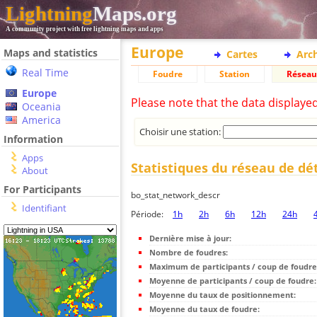
Lightning
Maps.org
A community project with free lightning maps and apps
Europe
Maps and statistics
Cartes
Arc
Real Time
Foudre
Station
Réseau
Europe
Please note that the data displaye
Oceania
America
Choisir une station:
Information
Apps
Statistiques du réseau de dé
About
For Participants
bo_stat_network_descr
Identifiant
Période:
1h
2h
6h
12h
24h
Dernière mise à jour:
Nombre de foudres:
Maximum de participants / coup de foudre
Moyenne de participants / coup de foudre:
Moyenne du taux de positionnement:
Moyenne du taux de foudre: