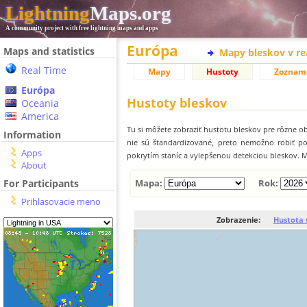
Lightning
Maps.org
A community project with free lightning maps and apps
Európa
Maps and statistics
Mapy bleskov v r
Real Time
Mapy
Hustoty
Zoznam
Európa
Hustoty bleskov
Oceania
America
Tu si môžete zobraziť hustotu bleskov pre rôzne ob
Information
nie sú štandardizované, preto nemožno robiť p
Apps
pokrytím staníc a vylepšenou detekciou bleskov. M
About
For Participants
Mapa:
Rok:
Prihlasovacie meno
Zobrazenie:
Hustota 