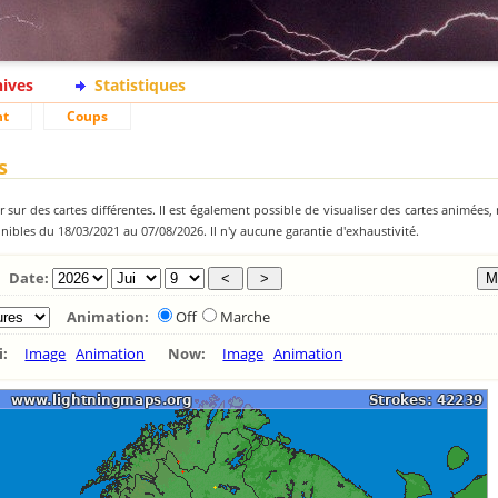
hives
Statistiques
nt
Coups
s
 sur des cartes différentes. Il est également possible de visualiser des cartes animées, 
ibles du 18/03/2021 au 07/08/2026. Il n'y aucune garantie d'exhaustivité.
Date:
Animation:
Off
Marche
ui:
Image
Animation
Now:
Image
Animation