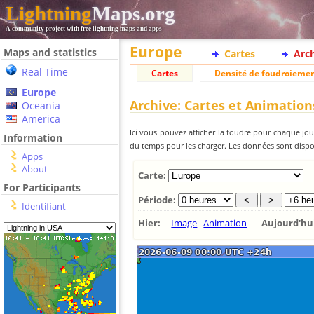
Lightning
Maps.org
A community project with free lightning maps and apps
Europe
Maps and statistics
Cartes
Arc
Real Time
Cartes
Densité de foudroieme
Europe
Archive: Cartes et Animation
Oceania
America
Ici vous pouvez afficher la foudre pour chaque jour
Information
du temps pour les charger. Les données sont dispon
Apps
About
Carte:
For Participants
Période:
Identifiant
Hier:
Image
Animation
Aujourd'h