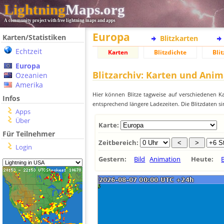
Lightning
Maps.org
A community project with free lightning maps and apps
Europa
Karten/Statistiken
Blitzkarten
Echtzeit
Karten
Blitzdichte
Blit
Europa
Blitzarchiv: Karten und Ani
Ozeanien
Amerika
Hier können Blitze tagweise auf verschiedenen Ka
Infos
entsprechend längere Ladezeiten. Die Blitzdaten si
Apps
Über
Karte:
Für Teilnehmer
Zeitbereich:
Login
Gestern:
Bild
Animation
Heute:
B