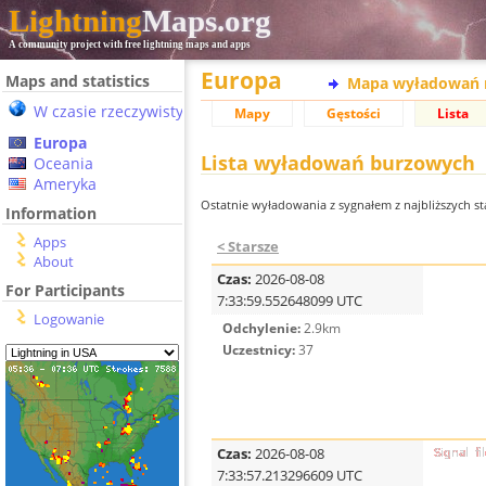
Lightning
Maps.org
A community project with free lightning maps and apps
Europa
Maps and statistics
Mapa wyładowań 
W czasie rzeczywistym
Mapy
Gęstości
Lista
Europa
Lista wyładowań burzowych
Oceania
Ameryka
Ostatnie wyładowania z sygnałem z najbliższych sta
Information
Apps
< Starsze
About
Czas:
2026-08-08
For Participants
7:33:59.552648099 UTC
Logowanie
Odchylenie:
2.9km
Uczestnicy:
37
Czas:
2026-08-08
7:33:57.213296609 UTC