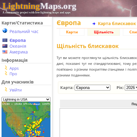
Lightning
Maps.org
A community project with free lightning maps and apps
Європа
Карти/Статистика
Карта блискавок
Реальний час
Карти
Щільність
Спи
Європа
Щільність блискавок
Океанія
Америка
Тут ви можете проглянути щільність блискавок 
Інформація
дані, показані тут не стандартизовані, тому 
Apps
пов'язано з різним покриттям станціями і пол
Про
різними поданнями.
Для учасників
Карта:
Рік:
Увійти
По