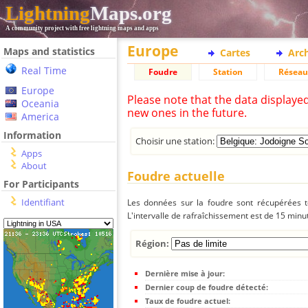
Lightning
Maps.org
A community project with free lightning maps and apps
Europe
Maps and statistics
Cartes
Arc
Real Time
Foudre
Station
Réseau
Europe
Please note that the data displaye
Oceania
new ones in the future.
America
Information
Choisir une station:
Apps
About
Foudre actuelle
For Participants
Identifiant
Les données sur la foudre sont récupérées to
L'intervalle de rafraîchissement est de 15 minu
Région:
Dernière mise à jour:
Dernier coup de foudre détecté:
Taux de foudre actuel: