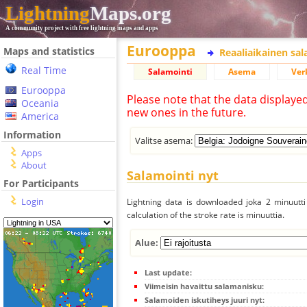
Lightning
Maps.org
A community project with free lightning maps and apps
Eurooppa
Maps and statistics
Reaaliaikainen sa
Real Time
Salamointi
Asema
Ver
Eurooppa
Please note that the data displaye
Oceania
new ones in the future.
America
Information
Valitse asema:
Apps
About
Salamointi nyt
For Participants
Login
Lightning data is downloaded joka 2 minuutti 
calculation of the stroke rate is minuuttia.
Alue:
Last update:
Viimeisin havaittu salamanisku:
Salamoiden iskutiheys juuri nyt: