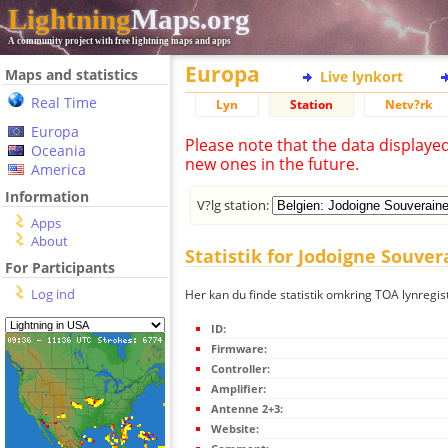
Lightning
Maps.org
A community project with free lightning maps and apps
Europa
Maps and statistics
Live lynkort
Real Time
Lyn
Station
Netv?rk
Europa
Please note that the data displaye
Oceania
new ones in the future.
America
Information
V?lg station:
Apps
About
Statistik for Jodoigne Souve
For Participants
Log ind
Her kan du finde statistik omkring TOA lynregis
ID:
Firmware:
Controller:
Amplifier:
Antenne 2+3:
Website: