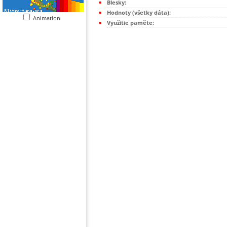
Blesky:
Hodnoty (všetky dáta):
Animation
Využitie paměte: