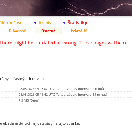
eálnom čase
Archív
Štatistiky
Dlhodobé
Ostatné
Pokročilé
d here might be outdated or wrong! These pages will be repl
krétnych časových intervaloch:
08.08.2026 05:18:02 UTC (Aktualizácia v intervalu 2 minút)
08.08.2026 05:16:42 UTC (Aktualizácia v intervalu 15 minút)
7.3 MB (Dnes)
sú ukladané do lokálnej databázy na tejto stránke: