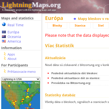
Lightning
Maps.org
A community project with free lightning maps and apps
Európa
Maps and statistics
Mapy bleskov v r
Real Time
Blesky
Stanica
Sieť
Európa
Please note that the data displaye
Oceania
America
Víac štatistík
Information
Apps
Aktualizácia
About
Nové dáta sú získavané z blitzortung.org v kon
For Participants
Prihlasovacie meno
Posledná aktualizácia dát bleskov:
Posledná aktualizace dát zo stanice:
Prevádzka na Blitzortung.org:
Štatistiky databáz
Všetky dáta o bleskoch, signáloch a staniciach 