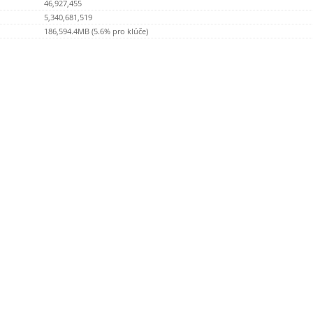
46,927,455
5,340,681,519
186,594.4MB (5.6% pro klúče)