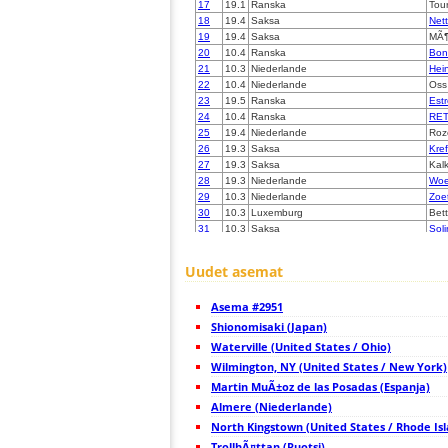
17
19.1
Ranska
Tou
18
19.4
Saksa
Net
19
19.4
Saksa
MÃ¶
20
10.4
Ranska
Bon
21
10.3
Niederlande
Hei
22
10.4
Niederlande
Oss
23
19.5
Ranska
Estr
24
10.4
Ranska
RET
25
19.4
Niederlande
Roz
26
19.3
Saksa
Kref
27
19.3
Saksa
Kal
28
19.3
Niederlande
Woe
29
10.3
Niederlande
Zoe
30
10.3
Luxemburg
Bet
31
10.3
Saksa
Soli
32
10.4
Niederlande
Den
33
19.3
Saksa
Sol
Uudet asemat
34
10.4
Saksa
Ber
35
19.3
Saksa
Velb
Asema #2951
36
19.1
Ranska
Ber
37
Shionomisaki (Japan)
19.3
Niederlande
Eem
38
10.4
Saksa
Hatt
Waterville (United States / Ohio)
39
19.4
Niederlande
Ams
Wilmington, NY (United States / New York)
40
19.1
Saksa
Wit
Martin MuÃ±oz de las Posadas (Espanja)
41
10.4
Niederlande
Vaa
42
Almere (Niederlande)
10.3
Niederlande
Vaa
43
10.4
Ranska
Elin
North Kingstown (United States / Rhode Is
44
19.3
Saksa
Kob
TrollhÃ¤ttan (Ruotsi)