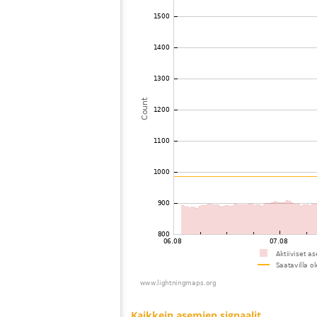
73
19.3
Saksa
Hun
74
19.3
Ranska
Mant
75
19.1
Ranska
Bure
76
19.3
Saksa
BÃ¼
77
19.3
Saksa
Sch
78
19.3
Saksa
Leo
79
6.8
Saksa
Leo
80
19.4
Saksa
Gro
81
10.4
Saksa
Hold
82
19.5
Yhdistynyt kuningaskunta
Brai
83
10.4
Ranska
Aut
84
19.1
Saksa
Krai
85
19.5
Ranska
Dro
86
19.4
Saksa
Gag
87
19.5
Yhdistynyt kuningaskunta
Nor
88
19.5
Saksa
Kas
89
10.4
Ranska
Dre
90
10.4
Saksa
Min
91
6.8
Saksa
HÃ¶
92
19.5
Yhdistynyt kuningaskunta
Stra
93
10.4
Saksa
Ext
94
19.3
Saksa
BÃ¼
95
19.3
Saksa
Vah
96
10.4
Saksa
Ott
97
19.3
Saksa
Aue
98
19.3
Yhdistynyt kuningaskunta
Has
99
19.4
Saksa
Suli
100
10.4
Saksa
Bad
Kaikkein asemien signaalit