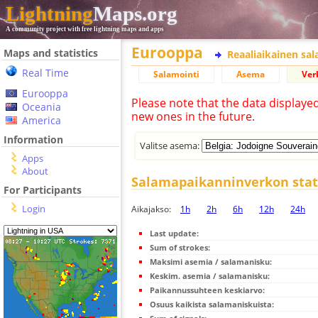
Lightning
Maps.org
A community project with free lightning maps and apps
Eurooppa
Maps and statistics
Reaaliaikainen sa
Real Time
Salamointi
Asema
Ver
Eurooppa
Please note that the data displaye
Oceania
new ones in the future.
America
Information
Valitse asema:
Apps
About
Salamapaikanninverkon stati
For Participants
Login
Aikajakso:
1h
2h
6h
12h
24h
Last update:
Sum of strokes:
Maksimi asemia / salamanisku:
Keskim. asemia / salamanisku:
Paikannussuhteen keskiarvo:
Osuus kaikista salamaniskuista: