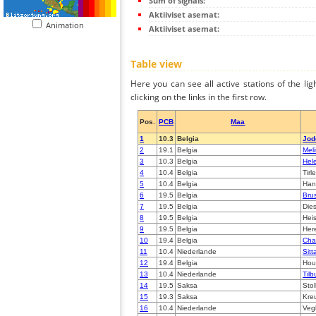
Sum of signals:
Aktiiviset asemat:
Animation
Aktiiviset asemat:
Table view
Here you can see all active stations of the li
clicking on the links in the first row.
Pos.
PCB
Maa
1
10.3
Belgia
Jod
2
19.1
Belgia
Mel
3
10.3
Belgia
Hel
4
10.4
Belgia
Tirl
5
10.4
Belgia
Han
6
19.5
Belgia
Bru
7
19.5
Belgia
Dies
8
19.5
Belgia
Hei
9
19.5
Belgia
Her
10
19.4
Belgia
Cha
11
10.4
Niederlande
Sitt
12
19.4
Belgia
Houf
13
10.4
Niederlande
Til
14
19.5
Saksa
Stol
15
19.3
Saksa
Kre
16
10.4
Niederlande
Veg