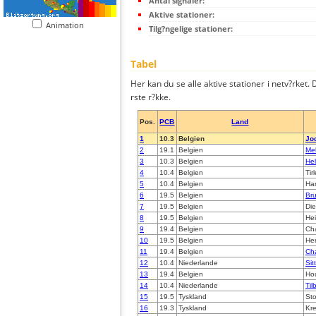
Antal signaler:
Aktive stationer:
Animation
Tilg?ngelige stationer:
Tabel
Her kan du se alle aktive stationer i netv?rket. D
rste r?kke.
Pos.
PCB
Land
1
10.3
Belgien
Jo
2
19.1
Belgien
Mel
3
10.3
Belgien
Hel
4
10.4
Belgien
Tir
5
10.4
Belgien
Ha
6
19.5
Belgien
Bru
7
19.5
Belgien
Die
8
19.5
Belgien
Hei
9
19.4
Belgien
Cha
10
19.5
Belgien
Her
11
19.4
Belgien
Ch
12
10.4
Niederlande
Sit
13
19.4
Belgien
Hou
14
10.4
Niederlande
Til
15
19.5
Tyskland
Sto
16
19.3
Tyskland
Kr