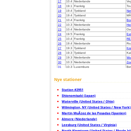
17
10.4
Niederlande
Veg
18
19.1
Frankrig
Tou
19
19.4
Tyskland
Net
20
19.4
Tyskland
MÃ
21
10.4
Frankrig
Bo
22
10.3
Niederlande
He
23
10.4
Niederlande
Os
24
19.5
Frankrig
Est
25
10.4
Frankrig
RE
26
19.4
Niederlande
Ro
27
19.3
Tyskland
Kre
28
19.3
Tyskland
Kal
29
19.3
Niederlande
Wo
30
10.3
Niederlande
Zo
31
10.3
Luxemburg
Be
32
10.3
Tyskland
Sol
33
10.4
Niederlande
De
Nye stationer
34
19.3
Tyskland
So
35
10.4
Tyskland
Be
Station #2951
36
19.3
Tyskland
Vel
37
Shionomisaki (Japan)
19.1
Frankrig
Be
38
19.3
Niederlande
Ee
Waterville (United States / Ohio)
39
10.4
Tyskland
Hat
Wilmington, NY (United States / New York)
40
19.4
Niederlande
Al
Martin MuÃ±oz de las Posadas (Spanien)
41
19.4
Niederlande
Am
42
Almere (Niederlande)
19.1
Tyskland
Wit
43
10.4
Niederlande
Va
Leesburg (United States / Virginia)
44
10.3
Niederlande
Va
North Kingstown (United States / Rhode Is