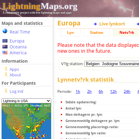
Lightning
Maps.org
A community project with free lightning maps and apps
Europa
Maps and statistics
Live lynkort
Real Time
Lyn
Station
Netv?rk
Europa
Please note that the data displaye
Oceania
new ones in the future.
America
Information
V?lg station:
Apps
About
Lynnetv?rk statistik
For Participants
Log ind
Periode:
1h
2h
6h
12h
24h
Sidste opdatering:
Antal lyn:
Max deltagere pr. lyn:
Gennemsnitlig deltagere pr. lyn:
Gennemsnitlig placerings ratio:
Gennemsnitlig lyn ratio: