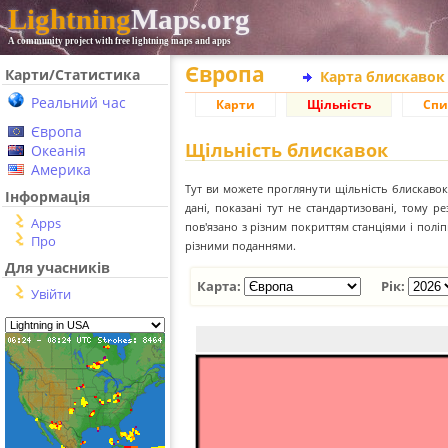
Lightning
Maps.org
A community project with free lightning maps and apps
Європа
Карти/Статистика
Карта блискавок
Реальний час
Карти
Щільність
Спи
Європа
Щільність блискавок
Океанія
Америка
Тут ви можете проглянути щільність блискавок 
Інформація
дані, показані тут не стандартизовані, тому 
Apps
пов'язано з різним покриттям станціями і пол
Про
різними поданнями.
Для учасників
Карта:
Рік:
Увійти