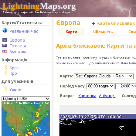
Lightning
Maps.org
A community project with free lightning maps and apps
Європа
Карти/Статистика
Карта блискавок
Реальний час
Карти
Щільність
Спи
Європа
Архів блискавок: Карти та 
Океанія
Америка
Тут ви можете проглянути удари блискавки ко
Інформація
займе якийсь час, щоб завантажити їх. Дані блиск
Apps
Про
Карта:
Для учасників
Період часу:
Увійти
Вчора:
Картинка
Анімація
Сього