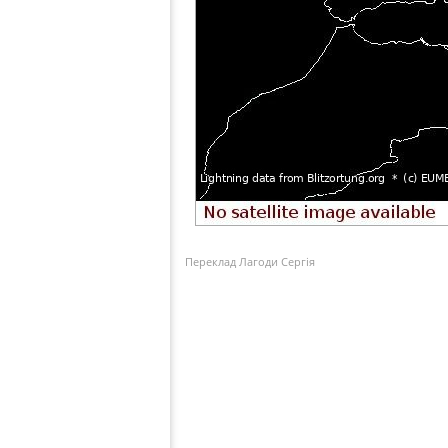
Переклад Лагоди Сергія