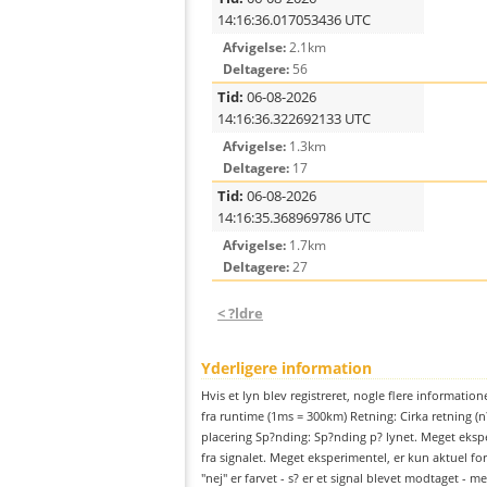
14:16:36.017053436 UTC
Afvigelse:
2.1km
Deltagere:
56
Tid:
06-08-2026
14:16:36.322692133 UTC
Afvigelse:
1.3km
Deltagere:
17
Tid:
06-08-2026
14:16:35.368969786 UTC
Afvigelse:
1.7km
Deltagere:
27
< ?ldre
Yderligere information
Hvis et lyn blev registreret, nogle flere information
fra runtime (1ms = 300km) Retning: Cirka retning (n?
placering Sp?nding: Sp?nding p? lynet. Meget ekspe
fra signalet. Meget eksperimentel, er kun aktuel for 
"nej" er farvet - s? er et signal blevet modtaget -