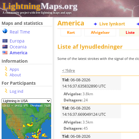
Lightning
Maps.org
A community project with free lightning maps and apps
America
Maps and statistics
Live lynkort
Real Time
Kort
Afvigelser
Liste
Europa
Liste af lynudledninger
Oceania
America
Some of the latest strokes with the signal of the clo
Information
Apps
< ?ldre
About
Tid:
06-08-2026
For Participants
14:16:37.635832890 UTC
Log ind
Afvigelse:
3.8km
Deltagere:
24
Tid:
06-08-2026
14:16:37.669049124 UTC
Afvigelse:
3.5km
Deltagere:
45
Tid:
06-08-2026