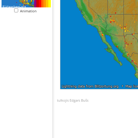
Animation
tulkojis Edgars Bušs