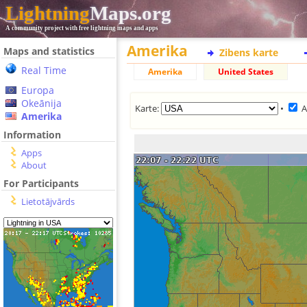
Lightning
Maps.org
A community project with free lightning maps and apps
Amerika
Maps and statistics
Zibens karte
Real Time
Amerika
United States
Europa
Okeānija
Karte:
•
A
Amerika
Information
Apps
About
For Participants
Lietotājvārds