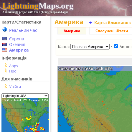
Lightning
Maps.org
A community project with free lightning maps and apps
Америка
Карти/Статистика
Карта блискавок
Реальний час
Америка
Сполучені Штати
Європа
Океанія
Карта:
•
Автоо
Америка
Інформація
Apps
Про
Для учасників
Увійти