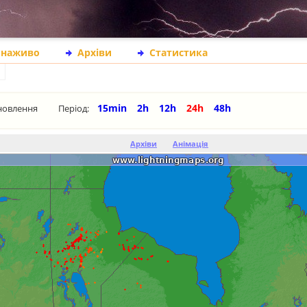
 наживо
Архіви
Статистика
15min
2h
12h
24h
48h
новлення
Період:
Архіви
Анімація