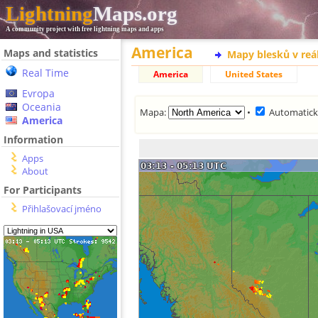
Lightning
Maps.org
A community project with free lightning maps and apps
America
Maps and statistics
Mapy blesků v reá
Real Time
America
United States
Evropa
Oceania
Mapa:
•
Automatick
America
Information
Apps
About
For Participants
Přihlašovací jméno