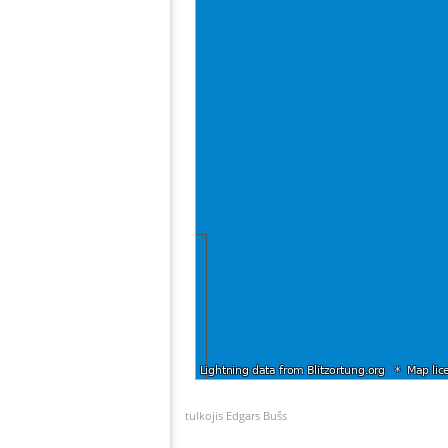
tulkojis Edgars Bušs