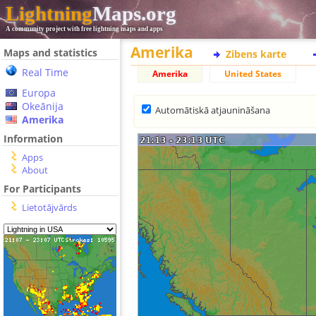
Lightning
Maps.org
A community project with free lightning maps and apps
Amerika
Maps and statistics
Zibens karte
Real Time
Amerika
United States
Europa
Okeānija
Automātiskā atjaunināšana
Amerika
Information
Apps
About
For Participants
Lietotājvārds