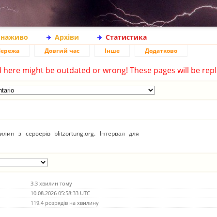
 наживо
Архіви
Статистика
ережа
Довгий час
Інше
Додатково
d here might be outdated or wrong! These pages will be repl
ин з серверів blitzortung.org. Інтервал для
3.3 хвилин тому
10.08.2026 05:58:33 UTC
119.4 розрядів на хвилину