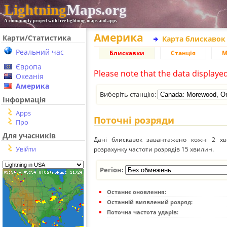
Lightning
Maps.org
A community project with free lightning maps and apps
Америка
Карти/Статистика
Карта блискавок
Реальний час
Блискавки
Станція
М
Європа
Please note that the data displaye
Океанія
Америка
Виберіть станцію:
Інформація
Apps
Поточні розряди
Про
Для учасників
Дані блискавок завантажено кожні 2 хвил
Увійти
розрахунку частоти розрядів 15 хвилин.
Регіон:
Останнє оновлення:
Останній виявлений розряд:
Поточна частота ударів: