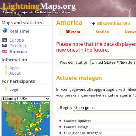
Lightning
Maps.org
A community project with free lightning maps and apps
America
Maps and statistics
Bliksemkaarten
Real Time
Bliksem
Station
Netwe
Europa
Please note that the data displaye
Oceania
new ones in the future.
America
Information
Kies een station:
Apps
About
Actuele inslagen
For Participants
Login
Bliksemgegevens zijn opgevraagd elke 2 minute
voor berekeningen van het aantal inslagen is 
Regio:
Laatste update:
Laatste inslag:
Huidig aantal inslagen: