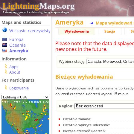
Lightning
Maps.org
A community project with free lightning maps and apps
Ameryka
Maps and statistics
Mapa wyładowań 
W czasie rzeczywistym
Wyładowania
Stacja
S
Europa
Please note that the data displaye
Oceania
new ones in the future.
Ameryka
Information
Wybierz stację:
Apps
About
Bieżące wyładowania
For Participants
Logowanie
Dane o wyładowaniach są pobierane co każdych
obliczeń częstości uderzeń wynosi 15 minut.
Region:
Ostatnia zmiana:
Ostatnio wykryte uderzenie:
Bieżąca częstość uderzeń: