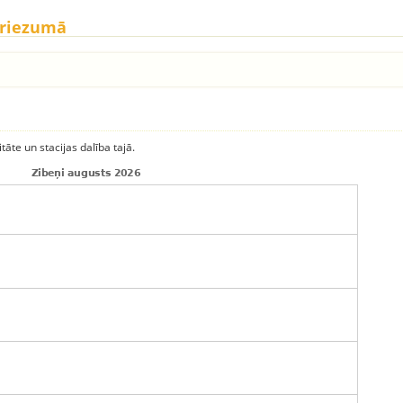
griezumā
itāte un stacijas dalība tajā.