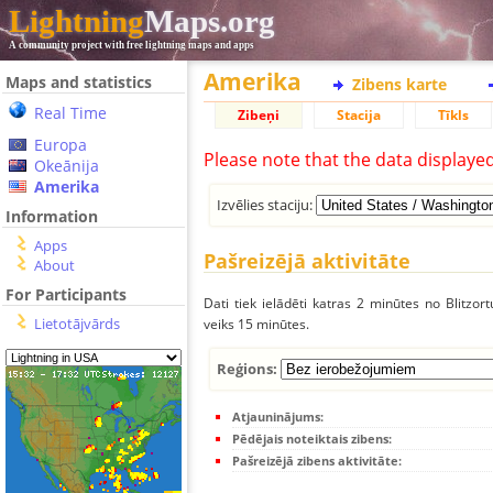
Lightning
Maps.org
A community project with free lightning maps and apps
Amerika
Maps and statistics
Zibens karte
Real Time
Zibeņi
Stacija
Tīkls
Europa
Please note that the data displaye
Okeānija
Amerika
Izvēlies staciju:
Information
Apps
Pašreizējā aktivitāte
About
For Participants
Dati tiek ielādēti katras 2 minūtes no Blitzor
Lietotājvārds
veiks 15 minūtes.
Reģions:
Atjauninājums:
Pēdējais noteiktais zibens:
Pašreizējā zibens aktivitāte: