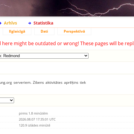
Arhīvs
Statistika
Ilglaicīgā
Dati
Perspektīvā
d here might be outdated or wrong! These pages will be repl
tung.org serveriem. Zibens aktivitātes aprēķins tiek
pirms 1.8 minūtēm
2026.08.07 17:35:01 UTC
120.9 izlādes minūtē